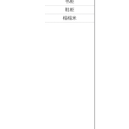
书柜
鞋柜
榻榻米